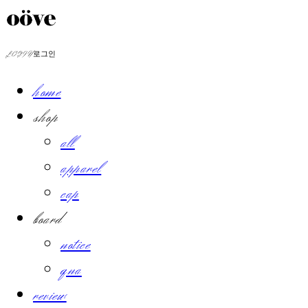
LOG IN
로그인
home
shop
all
apparel
cap
board
notice
qna
review