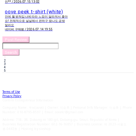
인** / 2026.07.15 13:02
oove peek t-shirt (white)
안에 뭘 받쳐입냐에 따라 느낌이 달라져서 좋아
요! 전체적으로 널널해서 편하구 땀나도 금방
말라요
네이버 구매평 / 2026.07.14 19:55
Post Review
Search
1
2
3
4
5
Terms of Use
Privacy Policy
Confirm Entrepreneur Information
Company Name: 우브(oove) | Owner: 이승후 | Personal Info Manager: 이승후 | Phone
Number: 010-8795-8597 | Email: oovekr@gmail.com
Address: 718, 38, Dobong-ro 180-gil, Dobong-gu, Seoul, Republic of Korea |
Business Registration Number:
602-16-16857
| Business License:
제 2023-서울도
봉-0443호
| Hosting by sixshop