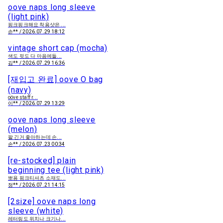
oove naps long sleeve
(light pink)
핑크핑크해요 착용샷은 ...
손** / 2026.07.29 18:12
vintage short cap (mocha)
색도 핏도 다 마음에들...
김** / 2026.07.29 16:36
[재입고 완료] oove O bag
(navy)
oöve staff r...
이** / 2026.07.29 13:29
oove naps long sleeve
(melon)
팔 긴거 좋아하는데 손...
손** / 2026.07.23 00:34
[re-stocked] plain
beginning tee (light pink)
뽀용 핑크티셔츠 소재도...
정** / 2026.07.21 14:15
[2size] oove naps long
sleeve (white)
레터링도 위치나 크기나...