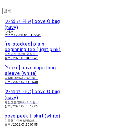
[재입고 완료] oove O bag
(navy)
review
r***** / 2026.08.04 19:38
[re-stocked] plain
beginning tee (light pink)
디자인도 깔끔하고 질도...
황** / 2026.08.04 13:41
[2size] oove naps long
sleeve (white)
일할때 추워서 긴팔구매...
이** / 2026.07.31 16:30
[재입고 완료] oove O bag
(navy)
재입고를 얼마나 기다린...
엄** / 2026.07.30 19:05
oove peek t-shirt (white)
여름휴가가서 입었소요 ...
윤** / 2026.07.30 07:55