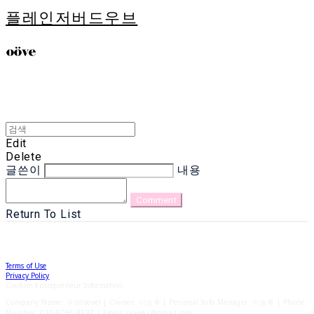
플레인저버드우브
Edit
Delete
글쓴이
내용
Comment
Return To List
Terms of Use
Privacy Policy
Confirm Entrepreneur Information
Company Name: 우브(oove) | Owner: 이승후 | Personal Info Manager: 이승후 | Phone
Number: 010-8795-8597 | Email: oovekr@gmail.com