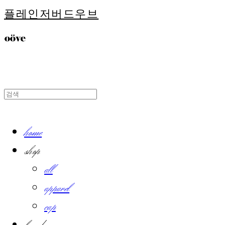
플레인저버드우브
home
shop
all
apparel
cap