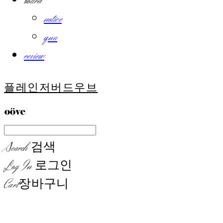
board
notice
qna
review
플레인저버드우브
Search
검색
Log In
로그인
Cart
장바구니