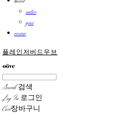
board
notice
qna
review
플레인저버드우브
Search
검색
Log In
로그인
Cart
장바구니