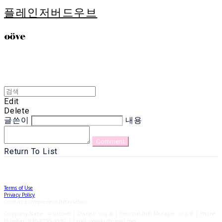
플레인저버드우브
Edit
Delete
글쓴이
내용
Comment
Return To List
Terms of Use
Privacy Policy
Confirm Entrepreneur Information
Company Name: 우브(oove) | Owner: 이승후 | Personal Info Manager: 이승후 | Phone
Number: 010-8795-8597 | Email: oovekr@gmail.com