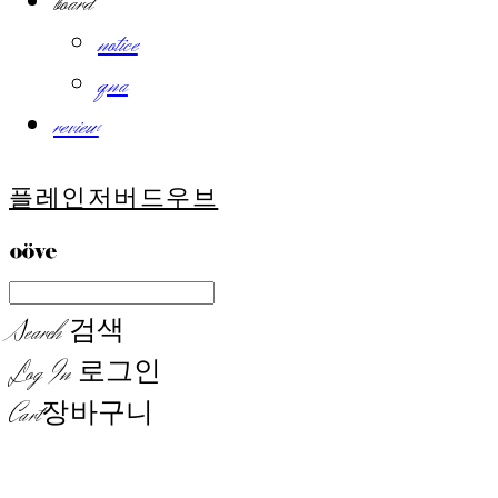
board
notice
qna
review
플레인저버드우브
Search
검색
Log In
로그인
Cart
장바구니