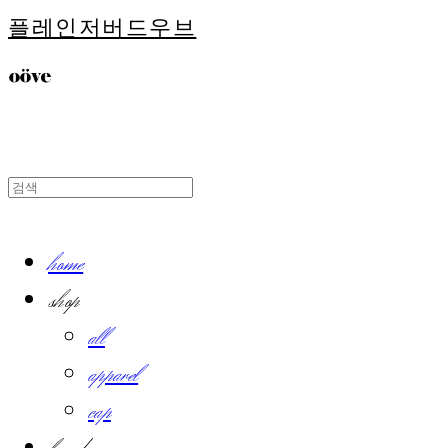
플레인저버드우브
home
shop
all
apparel
cap