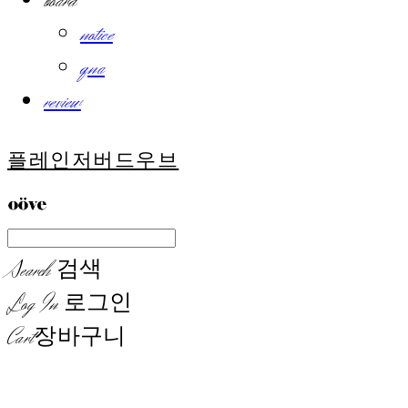
board
notice
qna
review
플레인저버드우브
Search
검색
Log In
로그인
Cart
장바구니