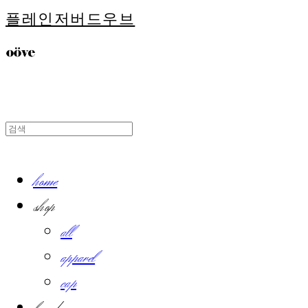
플레인저버드우브
home
shop
all
apparel
cap