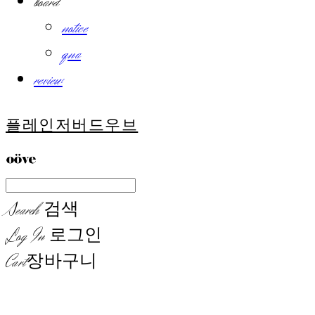
board
notice
qna
review
플레인저버드우브
Search
검색
Log In
로그인
Cart
장바구니