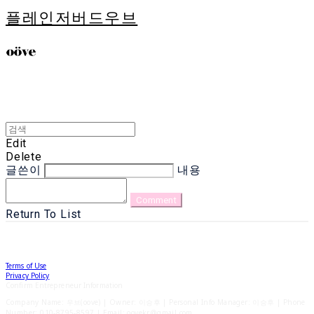
플레인저버드우브
Edit
Delete
글쓴이
내용
Comment
Return To List
Terms of Use
Privacy Policy
Confirm Entrepreneur Information
Company Name: 우브(oove) | Owner: 이승후 | Personal Info Manager: 이승후 | Phone
Number: 010-8795-8597 | Email: oovekr@gmail.com