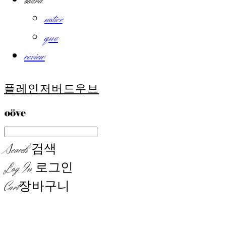
board
notice
qna
review
플레인저버드우브
Search
검색
Log In
로그인
Cart
장바구니