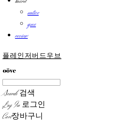
board
notice
qna
review
플레인저버드우브
Search
검색
Log In
로그인
Cart
장바구니