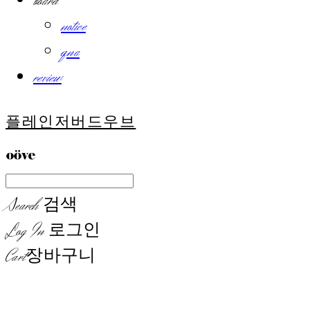
board
notice
qna
review
플레인저버드우브
Search
검색
Log In
로그인
Cart
장바구니