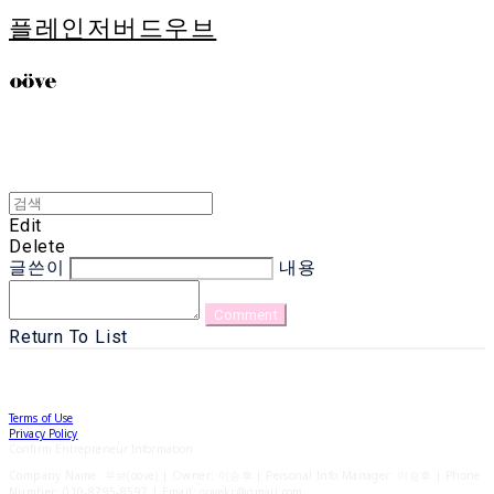
플레인저버드우브
Edit
Delete
글쓴이
내용
Comment
Return To List
Terms of Use
Privacy Policy
Confirm Entrepreneur Information
Company Name: 우브(oove) | Owner: 이승후 | Personal Info Manager: 이승후 | Phone
Number: 010-8795-8597 | Email: oovekr@gmail.com