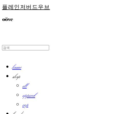
플레인저버드우브
home
shop
all
apparel
cap