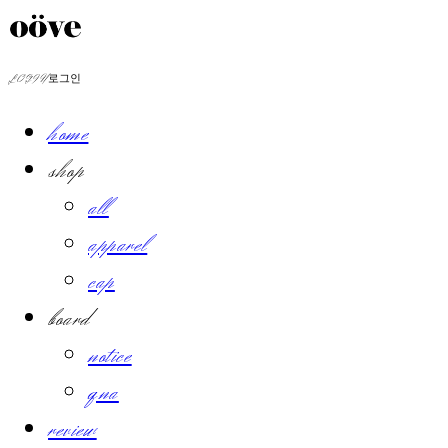
LOG IN
로그인
home
shop
all
apparel
cap
board
notice
qna
review