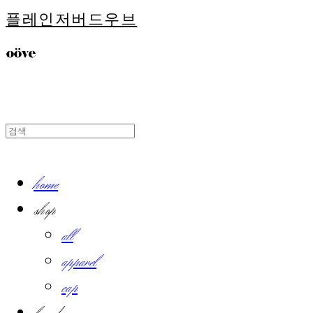
플레인저버드우브
home
shop
all
apparel
cap