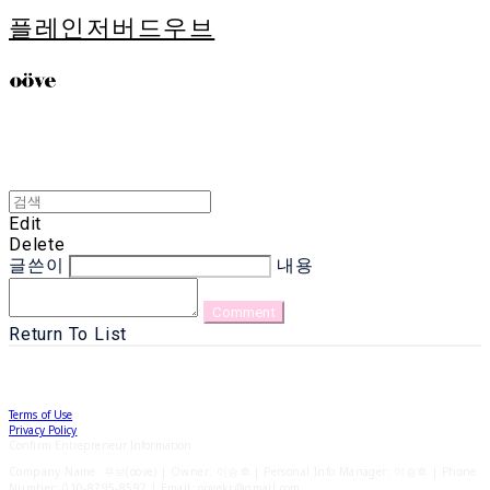
플레인저버드우브
Edit
Delete
글쓴이
내용
Comment
Return To List
Terms of Use
Privacy Policy
Confirm Entrepreneur Information
Company Name: 우브(oove) | Owner: 이승후 | Personal Info Manager: 이승후 | Phone
Number: 010-8795-8597 | Email: oovekr@gmail.com