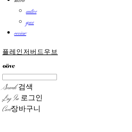
board
notice
qna
review
플레인저버드우브
Search
검색
Log In
로그인
Cart
장바구니