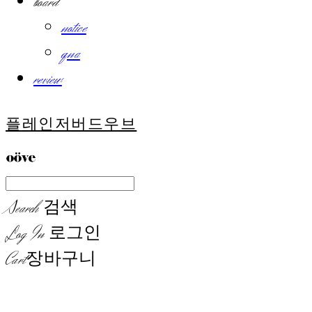
board
notice
qna
review
플레인저버드우브
Search
검색
Log In
로그인
Cart
장바구니