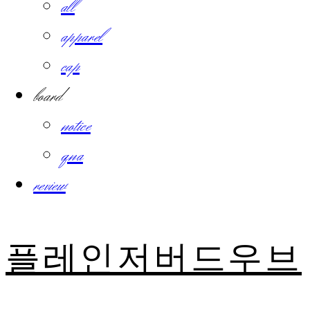
all
apparel
cap
board
notice
qna
review
플레인저버드우브