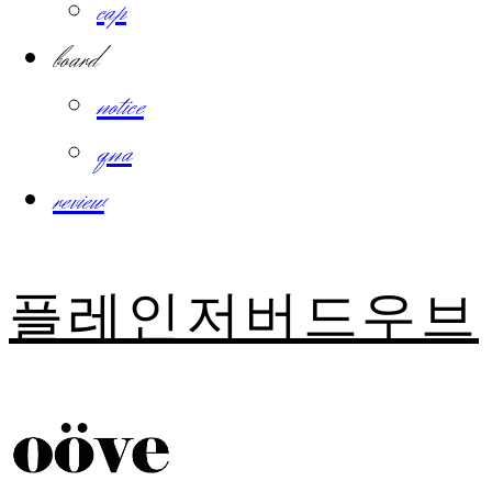
cap
board
notice
qna
review
플레인저버드우브