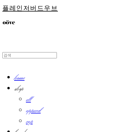
플레인저버드우브
home
shop
all
apparel
cap