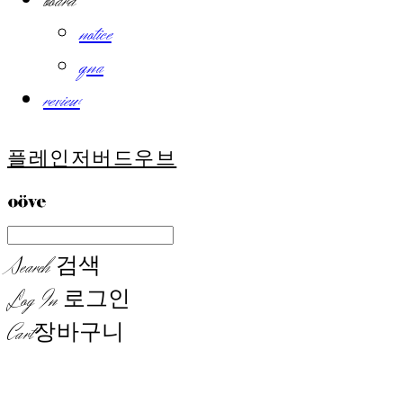
board
notice
qna
review
플레인저버드우브
Search
검색
Log In
로그인
Cart
장바구니