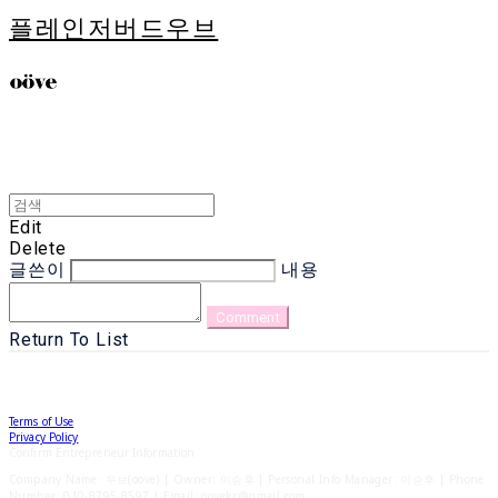
플레인저버드우브
Edit
Delete
글쓴이
내용
Comment
Return To List
Terms of Use
Privacy Policy
Confirm Entrepreneur Information
Company Name: 우브(oove) | Owner: 이승후 | Personal Info Manager: 이승후 | Phone
Number: 010-8795-8597 | Email: oovekr@gmail.com