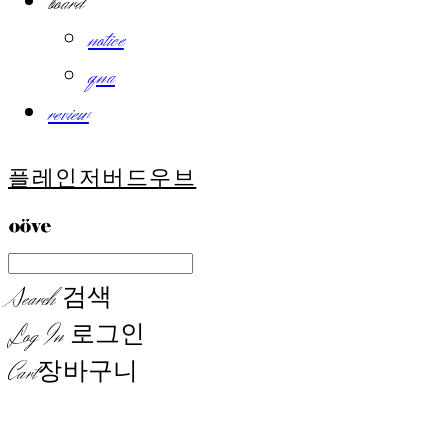
board
notice
qna
review
플레인저버드우브
Search
검색
Log In
로그인
Cart
장바구니