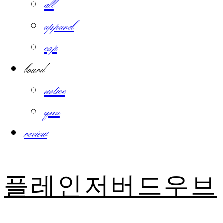
all
apparel
cap
board
notice
qna
review
플레인저버드우브