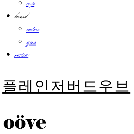
cap
board
notice
qna
review
플레인저버드우브