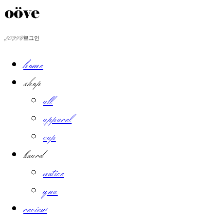
LOG IN
로그인
home
shop
all
apparel
cap
board
notice
qna
review