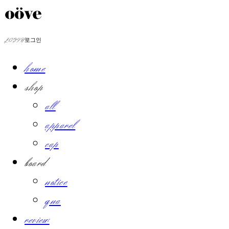
LOG IN
로그인
home
shop
all
apparel
cap
board
notice
qna
review