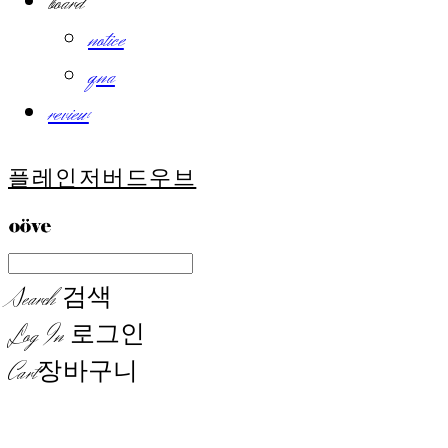
board
notice
qna
review
플레인저버드우브
Search
검색
Log In
로그인
Cart
장바구니