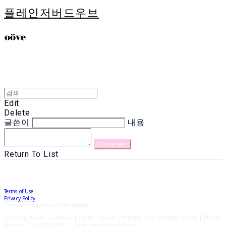
플레인저버드우브
Edit
Delete
글쓴이
내용
Comment
Return To List
Terms of Use
Privacy Policy
Confirm Entrepreneur Information
Company Name: 우브(oove) | Owner: 이승후 | Personal Info Manager: 이승후 | Phone
Number: 010-8795-8597 | Email: oovekr@gmail.com