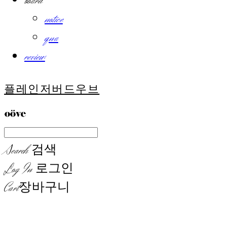
board
notice
qna
review
플레인저버드우브
Search
검색
Log In
로그인
Cart
장바구니