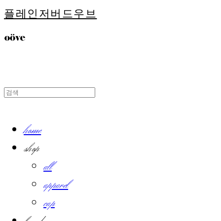
플레인저버드우브
home
shop
all
apparel
cap