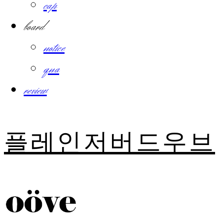
cap
board
notice
qna
review
플레인저버드우브