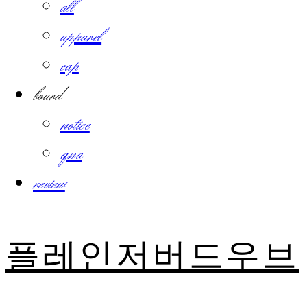
all
apparel
cap
board
notice
qna
review
플레인저버드우브