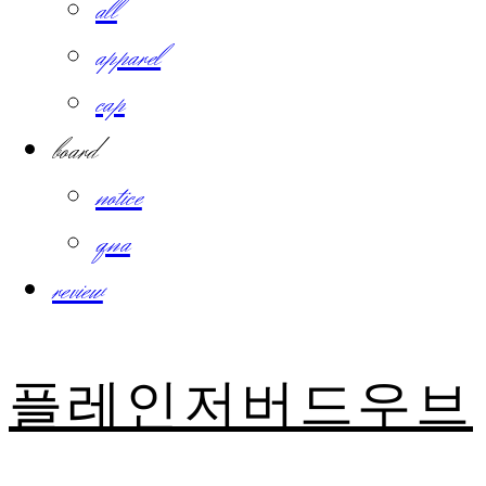
all
apparel
cap
board
notice
qna
review
플레인저버드우브