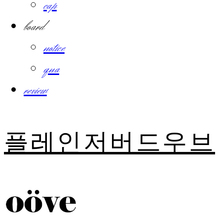
cap
board
notice
qna
review
플레인저버드우브