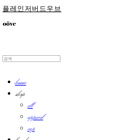
플레인저버드우브
home
shop
all
apparel
cap