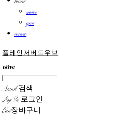
board
notice
qna
review
플레인저버드우브
Search
검색
Log In
로그인
Cart
장바구니