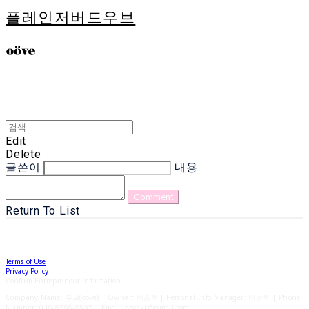
플레인저버드우브
Edit
Delete
글쓴이
내용
Comment
Return To List
Terms of Use
Privacy Policy
Confirm Entrepreneur Information
Company Name: 우브(oove) | Owner: 이승후 | Personal Info Manager: 이승후 | Phone
Number: 010-8795-8597 | Email: oovekr@gmail.com