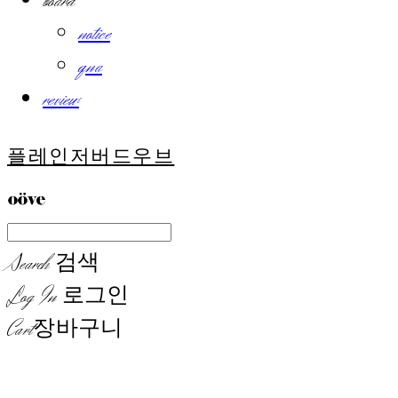
board
notice
qna
review
플레인저버드우브
Search
검색
Log In
로그인
Cart
장바구니