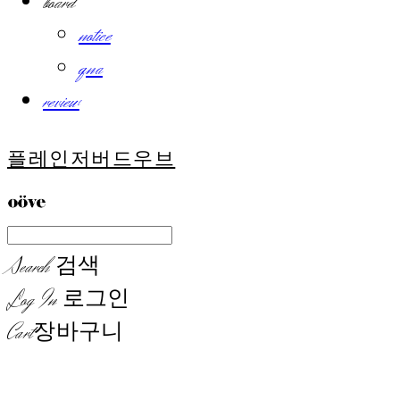
board
notice
qna
review
플레인저버드우브
Search
검색
Log In
로그인
Cart
장바구니