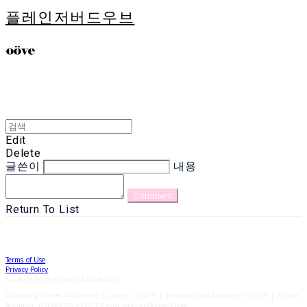
플레인저버드우브
Edit
Delete
글쓴이
내용
Comment
Return To List
Terms of Use
Privacy Policy
Confirm Entrepreneur Information
Company Name: 우브(oove) | Owner: 이승후 | Personal Info Manager: 이승후 | Phone
Number: 010-8795-8597 | Email: oovekr@gmail.com