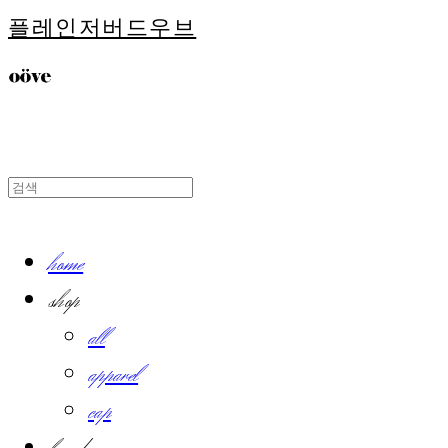
플레인저버드우브
home
shop
all
apparel
cap