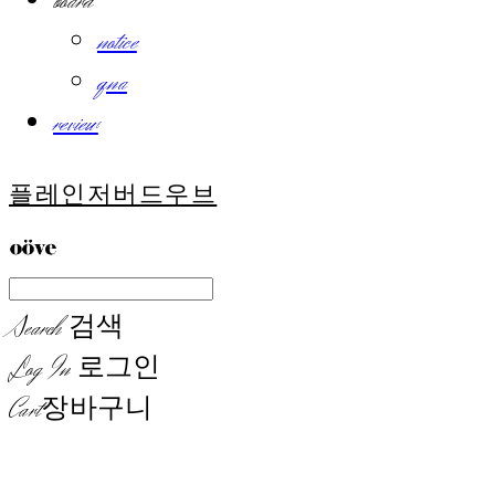
board
notice
qna
review
플레인저버드우브
Search
검색
Log In
로그인
Cart
장바구니