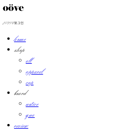
LOG IN
로그인
home
shop
all
apparel
cap
board
notice
qna
review