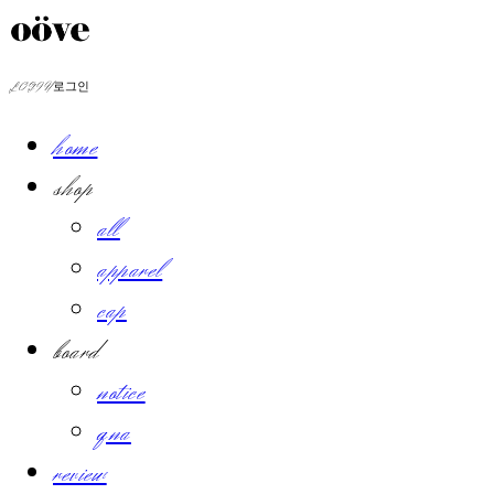
LOG IN
로그인
home
shop
all
apparel
cap
board
notice
qna
review