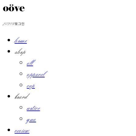
LOG IN
로그인
home
shop
all
apparel
cap
board
notice
qna
review