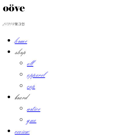
LOG IN
로그인
home
shop
all
apparel
cap
board
notice
qna
review