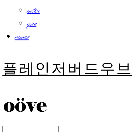
notice
qna
review
플레인저버드우브