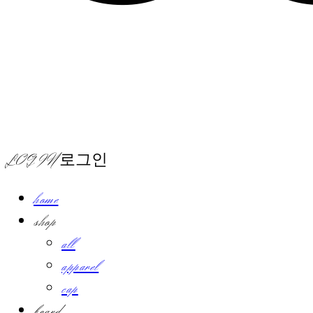
LOG IN
로그인
home
shop
all
apparel
cap
board