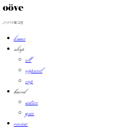
LOG IN
로그인
home
shop
all
apparel
cap
board
notice
qna
review