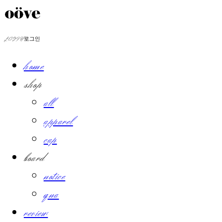
LOG IN
로그인
home
shop
all
apparel
cap
board
notice
qna
review