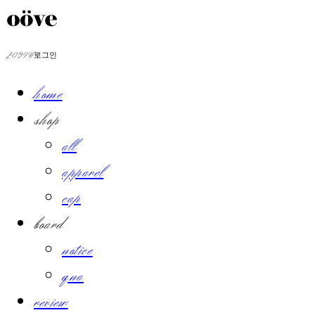
LOG IN
로그인
home
shop
all
apparel
cap
board
notice
qna
review