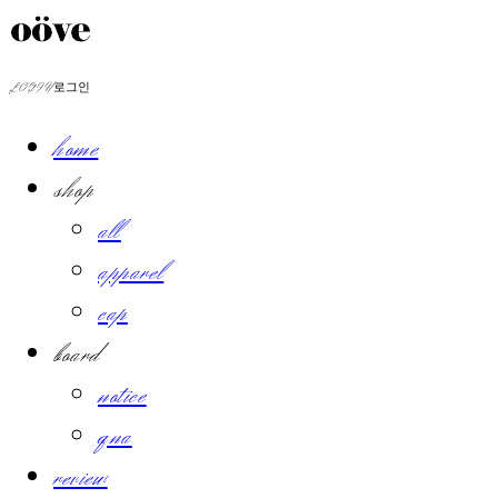
LOG IN
로그인
home
shop
all
apparel
cap
board
notice
qna
review