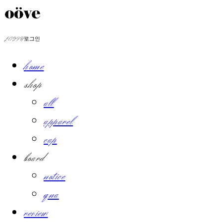
LOG IN
로그인
home
shop
all
apparel
cap
board
notice
qna
review