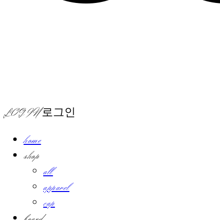
LOG IN
로그인
home
shop
all
apparel
cap
board