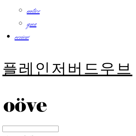
notice
qna
review
플레인저버드우브