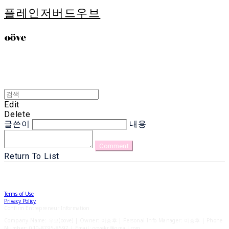
플레인저버드우브
Edit
Delete
글쓴이
내용
Comment
Return To List
Terms of Use
Privacy Policy
Confirm Entrepreneur Information
Company Name: 우브(oove) | Owner: 이승후 | Personal Info Manager: 이승후 | Phone
Number: 010-8795-8597 | Email: oovekr@gmail.com