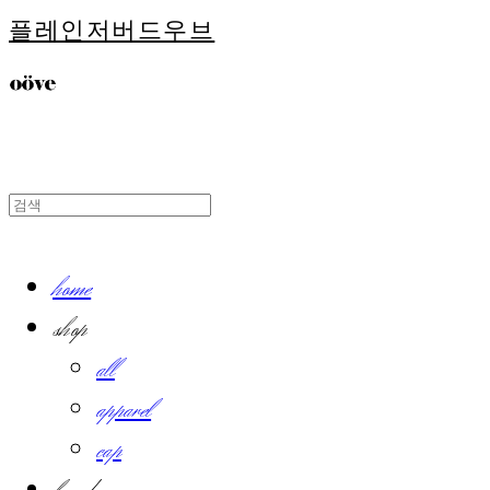
플레인저버드우브
home
shop
all
apparel
cap