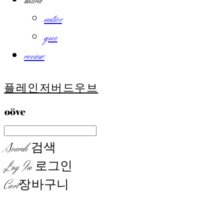
board
notice
qna
review
플레인저버드우브
Search
검색
Log In
로그인
Cart
장바구니