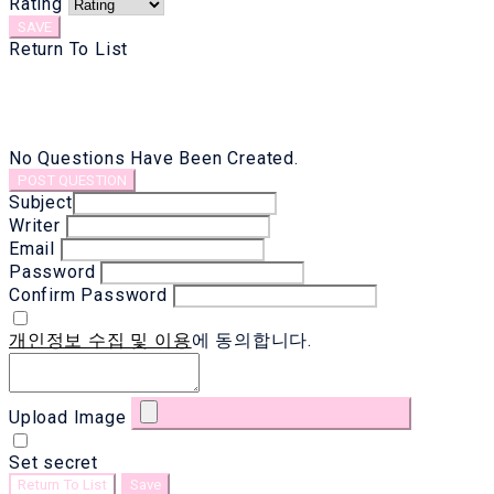
Rating
SAVE
Return To List
No Questions Have Been Created.
POST QUESTION
Subject
Writer
Email
Password
Confirm Password
개인정보 수집 및 이용
에 동의합니다.
Upload Image
Set secret
Return To List
Save