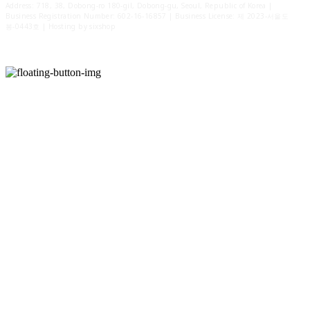
Address: 718, 38, Dobong-ro 180-gil, Dobong-gu, Seoul, Republic of Korea |
Business Registration Number:
602-16-16857
| Business License:
제 2023-서울도
봉-0443호
| Hosting by sixshop