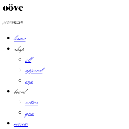
LOG IN
로그인
home
shop
all
apparel
cap
board
notice
qna
review