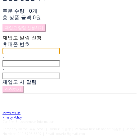
주문 수량
0개
총 상품 금액
0원
재입고 알림 신청하기
재입고 알림 신청
휴대폰 번호
-
-
재입고 시 알림
신청하기
Terms of Use
Privacy Policy
Confirm Entrepreneur Information
Company Name: 우브(oove) | Owner: 이승후 | Personal Info Manager: 이승후 | Phone
Number: 010-8795-8597 | Email: oovekr@gmail.com