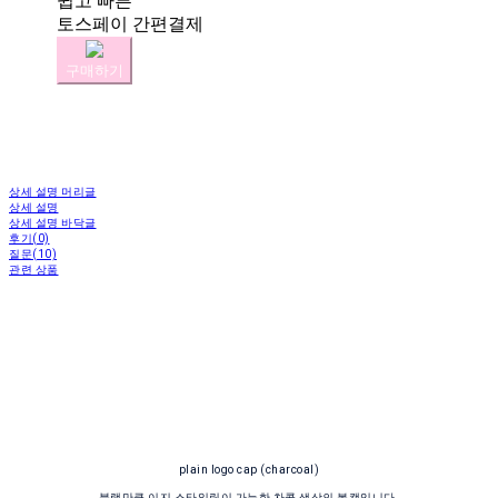
쉽고 빠른
토스페이 간편결제
구매하기
상세 설명 머리글
상세 설명
상세 설명 바닥글
후기(0)
질문(10)
관련 상품
plain logo cap (charcoal)
블랙만큼 이지 스타일링이 가능한 차콜 색상의 볼캡입니다.