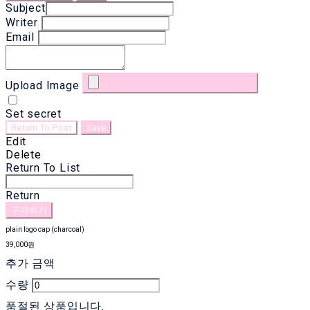
Subject
Writer
Email
Upload Image
Set secret
Return To Post
Save
Edit
Delete
Return To List
Return
구매하기
plain logo cap (charcoal)
39,000원
추가 금액
수량
품절된 상품입니다.