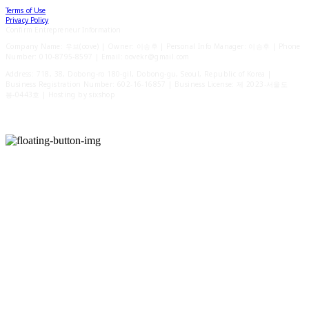
Terms of Use
Privacy Policy
Confirm Entrepreneur Information
Company Name: 우브(oove) | Owner: 이승후 | Personal Info Manager: 이승후 | Phone
Number: 010-8795-8597 | Email: oovekr@gmail.com
Address: 718, 38, Dobong-ro 180-gil, Dobong-gu, Seoul, Republic of Korea |
Business Registration Number:
602-16-16857
| Business License:
제 2023-서울도
봉-0443호
| Hosting by sixshop