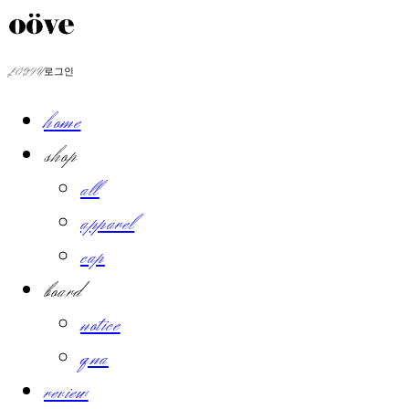
LOG IN
로그인
home
shop
all
apparel
cap
board
notice
qna
review